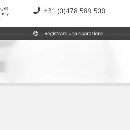
g 64
+31 (0)478 589 500
enray
i
Registrare una riparazione