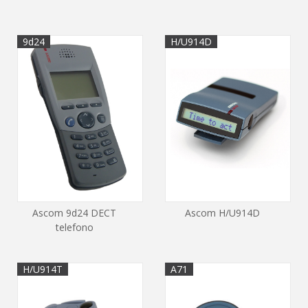
9d24
H/U914D
Ascom 9d24 DECT
Ascom H/U914D
telefono
H/U914T
A71