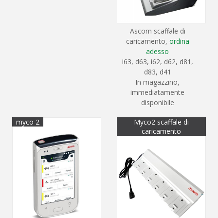
Ascom scaffale di
caricamento,
ordina
adesso
i63, d63, i62, d62, d81,
d83, d41
In magazzino,
immediatamente
disponibile
myco 2
Myco2 scaffale di
caricamento