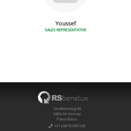
Youssef
SALES REPRESENTATIVE
Smakterweg 64
5804 AH Venray
Paesi Bassi
+31 (0)478 589 500